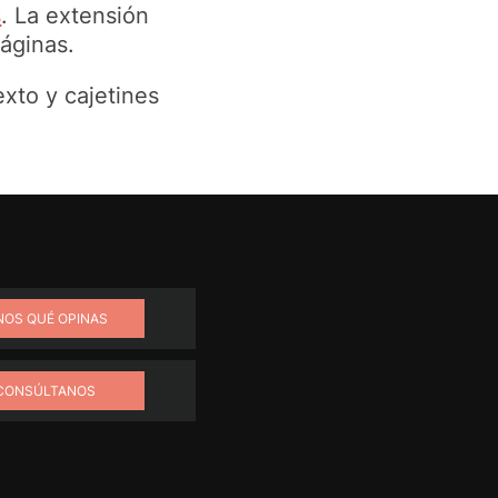
s
. La extensión
áginas.
exto y cajetines
NOS QUÉ OPINAS
CONSÚLTANOS