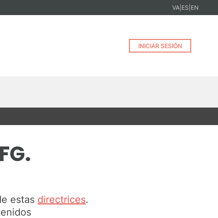
VA
|
ES
|
EN
INICIAR SESIÓN
FG.
de estas
directrices
.
tenidos