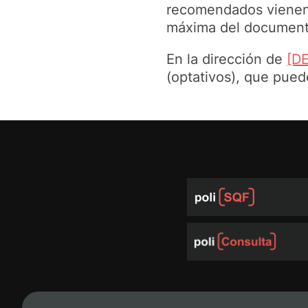
recomendados vienen
máxima del documento
En la dirección de
[D
(optativos), que puede