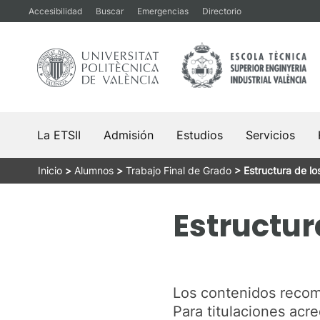
Saltar
Accesibilidad
Buscar
Emergencias
Directorio
al
contenido
La ETSII
Admisión
Estudios
Servicios
Inicio
>
Alumnos
>
Trabajo Final de Grado
>
Estructura de l
Estructur
Los contenidos reco
Para titulaciones acr